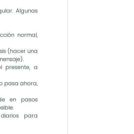
lar. Algunas 
ción normal, 
is (hacer una 
mensaje).
 presente, a 
o pasa ahora, 
de en pasos 
sible.
iarios para 