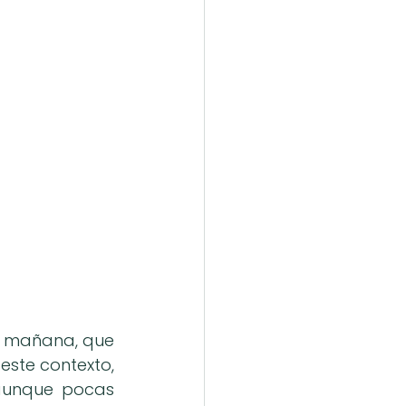
e mañana, que 
ste contexto, 
aunque pocas 