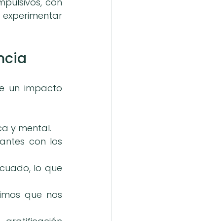
pulsivos, con 
 experimentar 
ncia
e un impacto 
ca y mental.
antes con los 
cuado, lo que 
timos que nos 