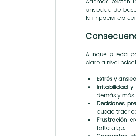
Además, existen f
ansiedad de base 
la impaciencia co
Consecuenc
Aunque pueda par
claro a nivel psico
Estrés y ansie
Irritabilidad y
demás y más p
Decisiones pre
puede traer c
Frustración cr
falta algo.