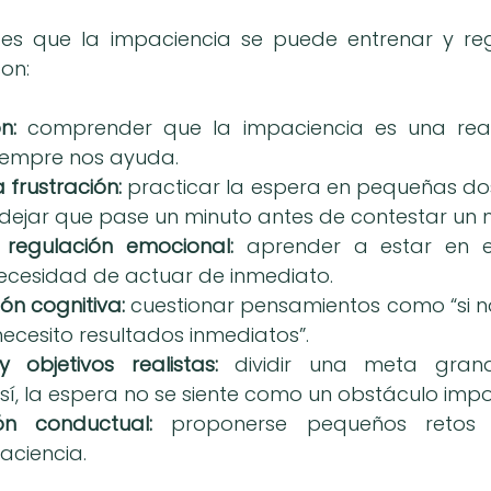
es que la impaciencia se puede entrenar y regu
son:
n:
 comprender que la impaciencia es una reac
iempre nos ayuda.
 frustración:
 practicar la espera en pequeñas dos
, dejar que pase un minuto antes de contestar un 
 regulación emocional:
 aprender a estar en el
necesidad de actuar de inmediato.
ón cognitiva:
 cuestionar pensamientos como “si n
“necesito resultados inmediatos”.
y objetivos realistas:
 dividir una meta gran
sí, la espera no se siente como un obstáculo impo
ón conductual:
 proponerse pequeños retos d
paciencia.