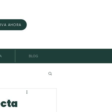
RVA AHORA
A
BLOG
ecta