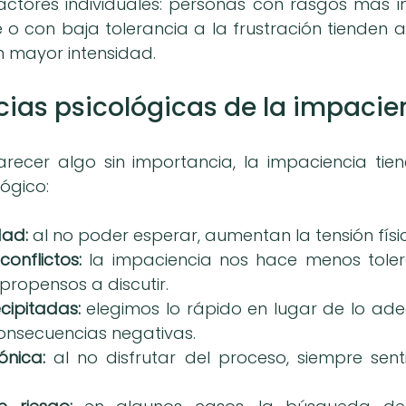
actores individuales: personas con rasgos más im
o con baja tolerancia a la frustración tienden a
n mayor intensidad.
ias psicológicas de la impacie
ecer algo sin importancia, la impaciencia tien
lógico:
dad:
 al no poder esperar, aumentan la tensión físi
 conflictos:
 la impaciencia nos hace menos toler
ropensos a discutir.
cipitadas:
 elegimos lo rápido en lugar de lo ade
onsecuencias negativas.
ónica:
 al no disfrutar del proceso, siempre sen