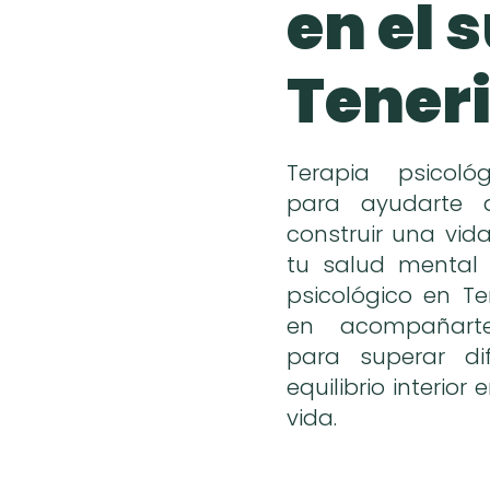
en el 
Teneri
Terapia psicoló
para ayudarte 
construir una vid
tu salud mental 
psicológico en Te
en acompañart
para superar dif
equilibrio interio
vida.