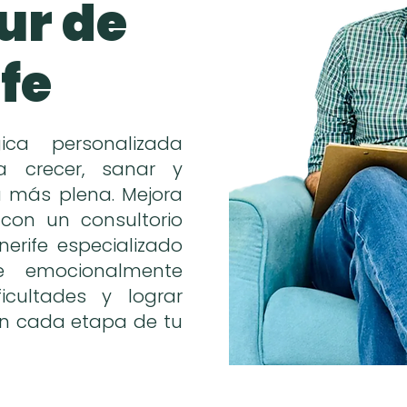
sur de
fe
gica personalizada
a crecer, sanar y
a más plena. Mejora
con un consultorio
nerife especializado
e emocionalmente
icultades y lograr
r en cada etapa de tu