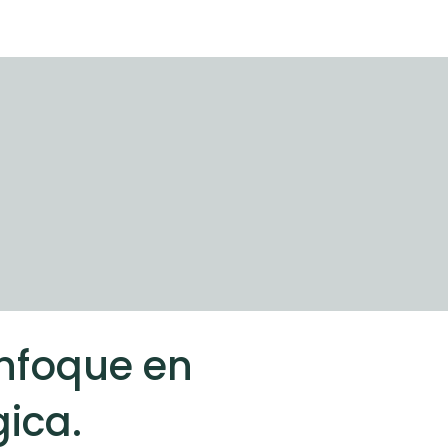
on terapia
a.
enfoque en
gica.