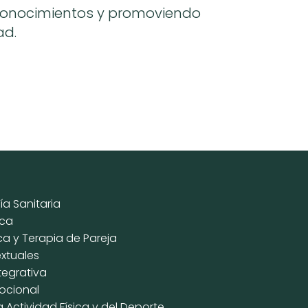
onocimientos y promoviendo
ad.
ía Sanitaria
ica
ca y Terapia de Pareja
xtuales
tegrativa
mocional
a Actividad Física y del Deporte