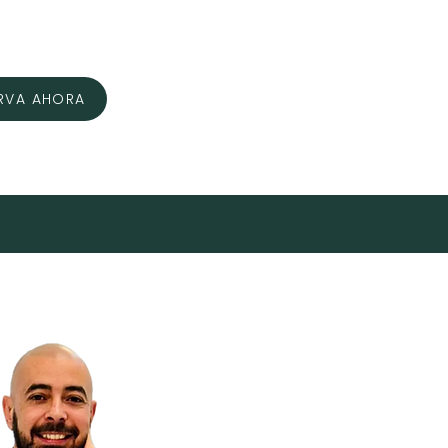
RVA AHORA
A
BLOG