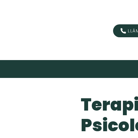
LLÁ
INICIO
Terap
Psicol