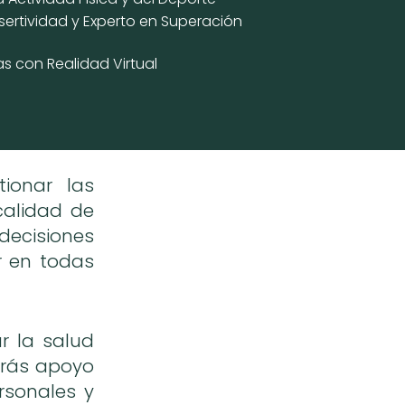
sertividad y Experto en Superación
as con Realidad Virtual
ionar las
calidad de
 decisiones
r en todas
r la salud
birás apoyo
rsonales y