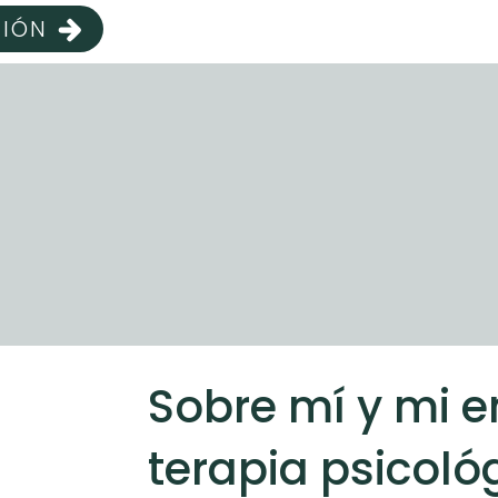
CIÓN
tu transformación c
psicológica efectiv
Sobre mí y mi 
terapia psicoló