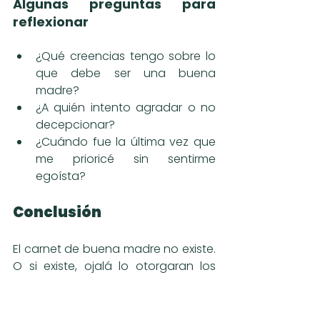
Algunas preguntas para 
reflexionar
¿Qué creencias tengo sobre lo 
que debe ser una buena 
madre?
¿A quién intento agradar o no 
decepcionar?
¿Cuándo fue la última vez que 
me prioricé sin sentirme 
egoísta?
Conclusión
El carnet de buena madre no existe. 
O si existe, ojalá lo otorgaran los 
hijos cuando, al crecer, dijeran: 
“Gracias por haber sido tú. No 
perfecta, pero sí presente, 