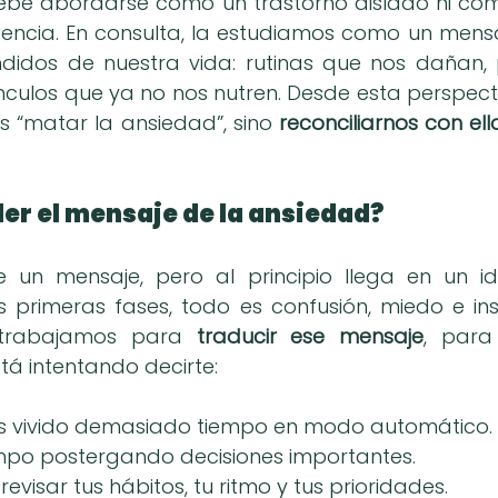
ebe abordarse como un trastorno aislado ni com
gencia. En consulta, la estudiamos como un mensa
didos de nuestra vida: rutinas que nos dañan, 
ínculos que ya no nos nutren. Desde esta perspectiv
s “matar la ansiedad”, sino 
reconciliarnos con ella
r el mensaje de la ansiedad?
e un mensaje, pero al principio llega en un i
 primeras fases, todo es confusión, miedo e ins
 trabajamos para 
traducir ese mensaje
, para
stá intentando decirte:
s vivido demasiado tiempo en modo automático.
empo postergando decisiones importantes.
evisar tus hábitos, tu ritmo y tus prioridades.