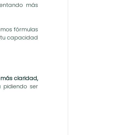
mentando más 
amos fórmulas 
 tu capacidad 
.
 más claridad, 
 pidiendo ser 