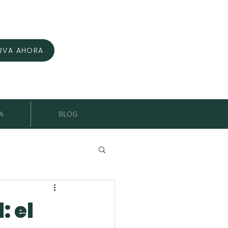
RVA AHORA
A
BLOG
: el