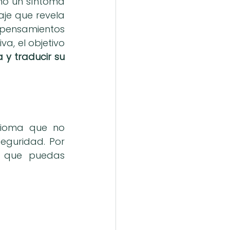
o un síntoma 
je que revela 
pensamientos 
a, el objetivo 
 y traducir su 
dioma que no 
eguridad. Por 
 que puedas 