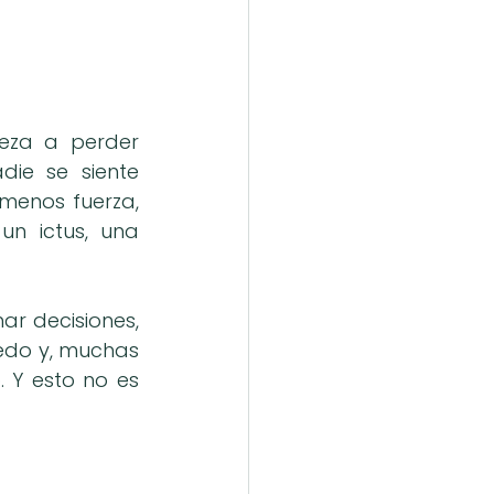
eza a perder 
ie se siente 
menos fuerza, 
n ictus, una 
r decisiones, 
iedo y, muchas 
Y esto no es 