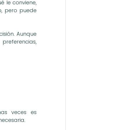
 le conviene, 
, pero puede 
isión. Aunque 
preferencias, 
as veces es 
necesaria.