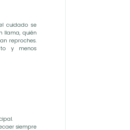
l cuidado se 
 llama, quién 
n reproches. 
to y menos 
ipal.
ecaer siempre 