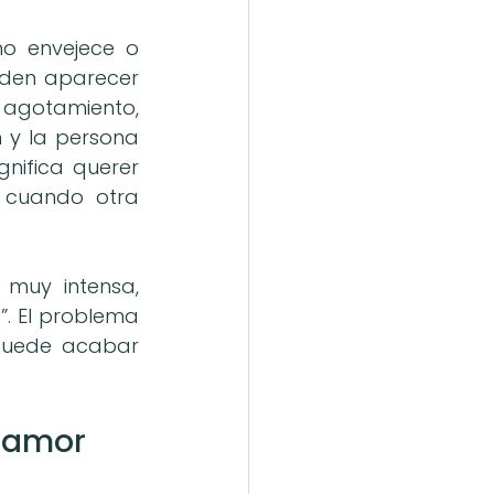
o envejece o 
den aparecer 
, agotamiento, 
 y la persona 
nifica querer 
o cuando otra 
muy intensa, 
 El problema 
puede acabar 
e amor