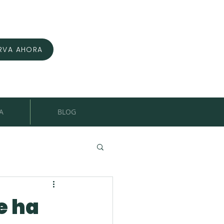
RVA AHORA
A
BLOG
e ha