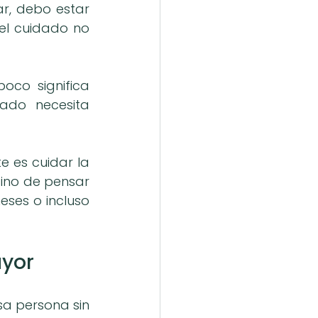
r, debo estar 
el cuidado no 
co significa 
ado necesita 
 es cuidar la 
sino de pensar 
es o incluso 
ayor
a persona sin 